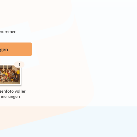
genommen.
ügen
1
senfoto voller
innerungen