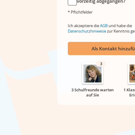
vorzeitig abgegangen?
* Pflichtfelder
Ich akzeptiere die
AGB
und habe die
Datenschutzhinweise
zur Kenntnis 
Als Kontakt hinzuf
3
3 Schulfreunde warten
1 Klas
auf Sie
Er