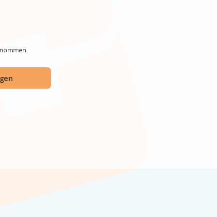
genommen.
ügen