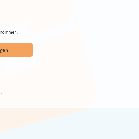
genommen.
ügen
t