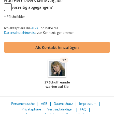
Frau
Herr
Divers
keine Angabe
vorzeitig abgegangen?
* Pflichtfelder
Ich akzeptiere die
AGB
und habe die
Datenschutzhinweise
zur Kenntnis genommen.
Als Kontakt hinzufügen
27
27 Schulfreunde
warten auf Sie
Personensuche
AGB
Datenschutz
Impressum
Privatsphäre
Vertrag kündigen
FAQ