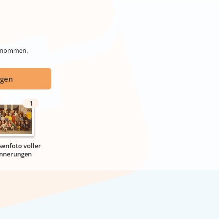
genommen.
ügen
1
senfoto voller
innerungen