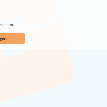
genommen.
ügen