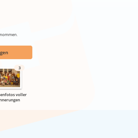
genommen.
ügen
3
senfotos voller
innerungen