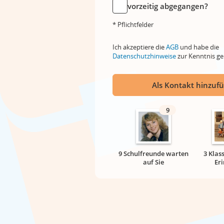
vorzeitig abgegangen?
* Pflichtfelder
Ich akzeptiere die
AGB
und habe die
Datenschutzhinweise
zur Kenntnis 
Als Kontakt hinzuf
9
9 Schulfreunde warten
3 Klas
auf Sie
Er