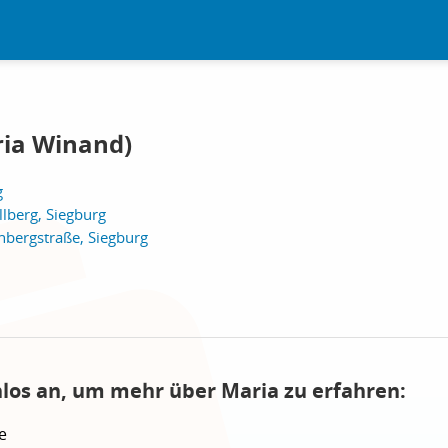
ria Winand)
g
llberg, Siegburg
nbergstraße, Siegburg
nlos an, um mehr über Maria zu erfahren:
e