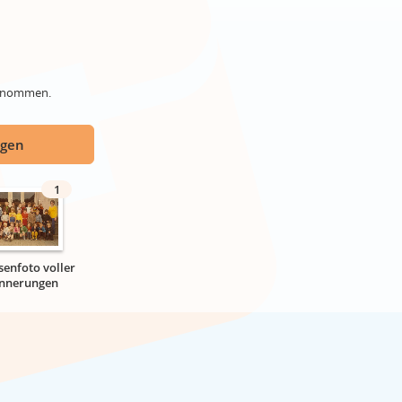
genommen.
ügen
1
senfoto voller
innerungen