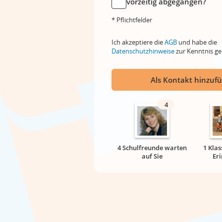
vorzeitig abgegangen?
* Pflichtfelder
Ich akzeptiere die
AGB
und habe die
Datenschutzhinweise
zur Kenntnis 
Als Kontakt hinzuf
4
4 Schulfreunde warten
1 Klas
auf Sie
Er