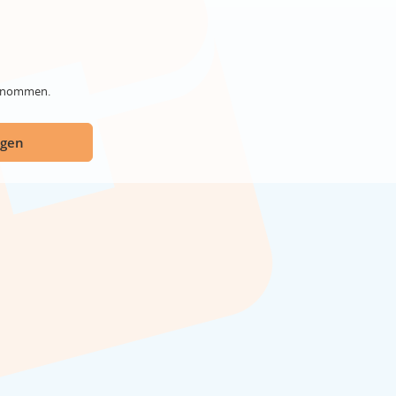
genommen.
ügen