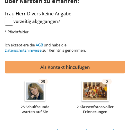
über Karsten zu erfahren:
Frau
Herr
Divers
keine Angabe
vorzeitig abgegangen?
* Pflichtfelder
Ich akzeptiere die
AGB
und habe die
Datenschutzhinweise
zur Kenntnis genommen.
Als Kontakt hinzufügen
25
2
25 Schulfreunde
2 Klassenfotos voller
warten auf Sie
Erinnerungen