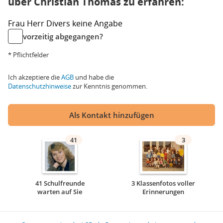
über Christian Thomas zu erfahren:
Frau
Herr
Divers
keine Angabe
vorzeitig abgegangen?
* Pflichtfelder
Ich akzeptiere die
AGB
und habe die
Datenschutzhinweise
zur Kenntnis genommen.
Als Kontakt hinzufügen
41
3
41 Schulfreunde
3 Klassenfotos voller
warten auf Sie
Erinnerungen