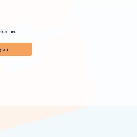
genommen.
ügen
r