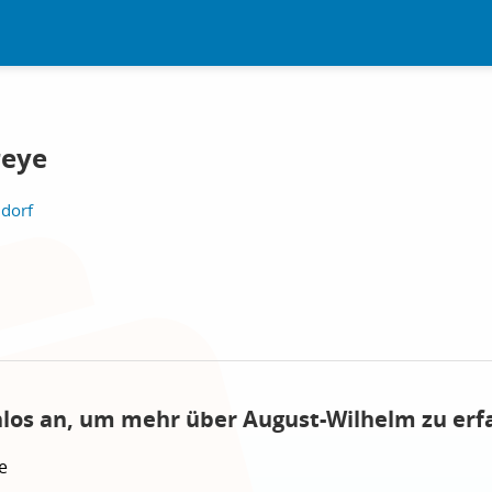
reye
ndorf
nlos an, um mehr über August-Wilhelm zu erf
e