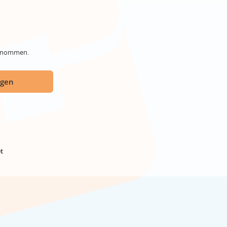
genommen.
ügen
t