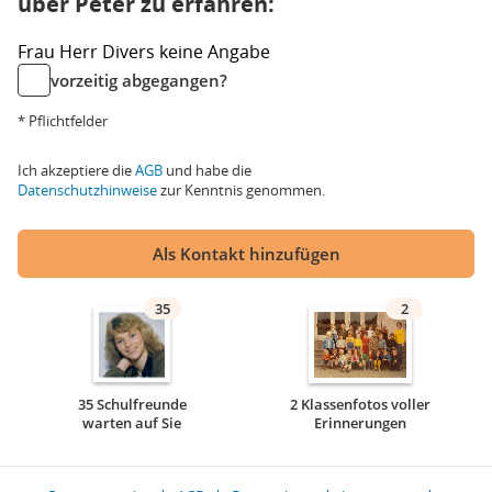
über Peter zu erfahren:
Frau
Herr
Divers
keine Angabe
vorzeitig abgegangen?
* Pflichtfelder
Ich akzeptiere die
AGB
und habe die
Datenschutzhinweise
zur Kenntnis genommen.
Als Kontakt hinzufügen
35
2
35 Schulfreunde
2 Klassenfotos voller
warten auf Sie
Erinnerungen