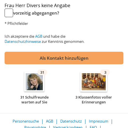
Frau
Herr
Divers
keine Angabe
vorzeitig abgegangen?
* Pflichtfelder
Ich akzeptiere die
AGB
und habe die
Datenschutzhinweise
zur Kenntnis genommen.
Als Kontakt hinzufügen
31
3
31 Schulfreunde
3 Klassenfotos voller
warten auf Sie
Erinnerungen
Personensuche
AGB
Datenschutz
Impressum
Privatsphäre
Vertrag kündigen
FAQ