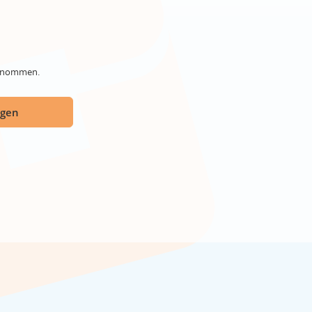
genommen.
ügen