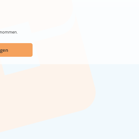
genommen.
ügen