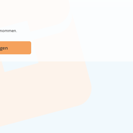
genommen.
ügen