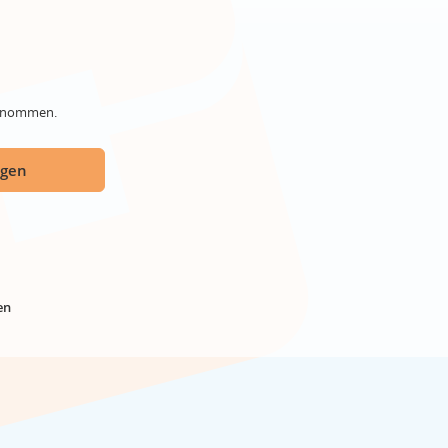
genommen.
ügen
en