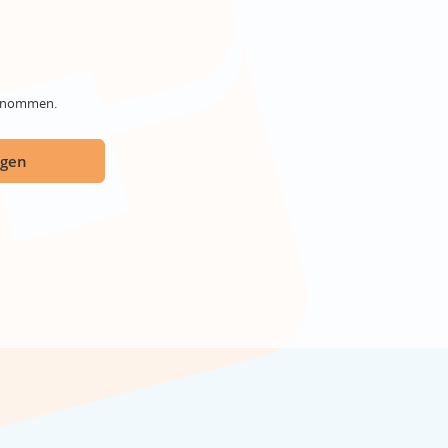
genommen.
ügen