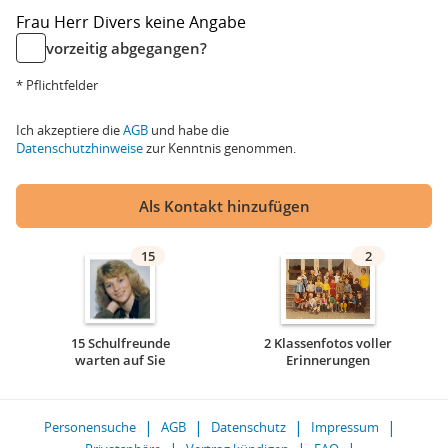
Frau
Herr
Divers
keine Angabe
vorzeitig abgegangen?
* Pflichtfelder
Ich akzeptiere die
AGB
und habe die
Datenschutzhinweise
zur Kenntnis genommen.
Als Kontakt hinzufügen
15
2
15 Schulfreunde
2 Klassenfotos voller
warten auf Sie
Erinnerungen
Personensuche
AGB
Datenschutz
Impressum