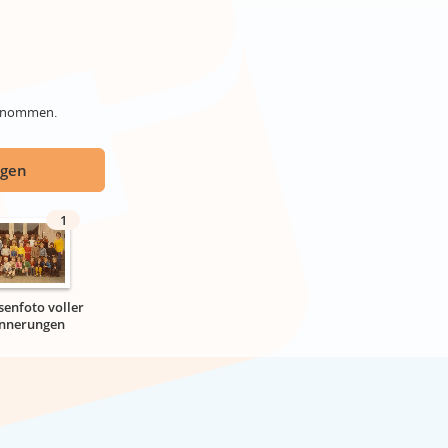
genommen.
ügen
1
senfoto voller
innerungen