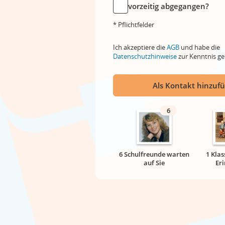
vorzeitig abgegangen?
* Pflichtfelder
Ich akzeptiere die
AGB
und habe die
Datenschutzhinweise
zur Kenntnis 
Als Kontakt hinzuf
6
6 Schulfreunde warten
1 Klas
auf Sie
Er