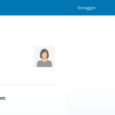
Einloggen
en: