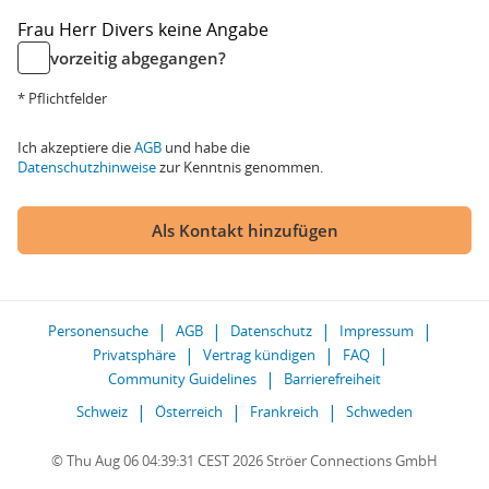
Frau
Herr
Divers
keine Angabe
vorzeitig abgegangen?
* Pflichtfelder
Ich akzeptiere die
AGB
und habe die
Datenschutzhinweise
zur Kenntnis genommen.
Als Kontakt hinzufügen
Personensuche
AGB
Datenschutz
Impressum
Privatsphäre
Vertrag kündigen
FAQ
Community Guidelines
Barrierefreiheit
Schweiz
Österreich
Frankreich
Schweden
© Thu Aug 06 04:39:31 CEST 2026 Ströer Connections GmbH