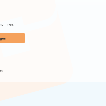
genommen.
ügen
en