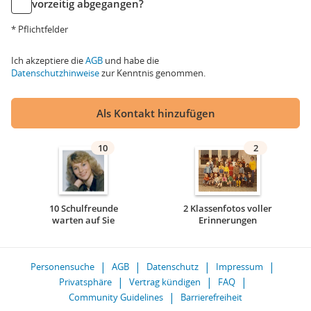
vorzeitig abgegangen?
* Pflichtfelder
Ich akzeptiere die
AGB
und habe die
Datenschutzhinweise
zur Kenntnis genommen.
Als Kontakt hinzufügen
10
2
10 Schulfreunde
2 Klassenfotos voller
warten auf Sie
Erinnerungen
Personensuche
AGB
Datenschutz
Impressum
Privatsphäre
Vertrag kündigen
FAQ
Community Guidelines
Barrierefreiheit