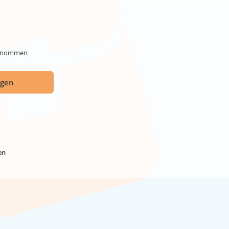
genommen.
ügen
en