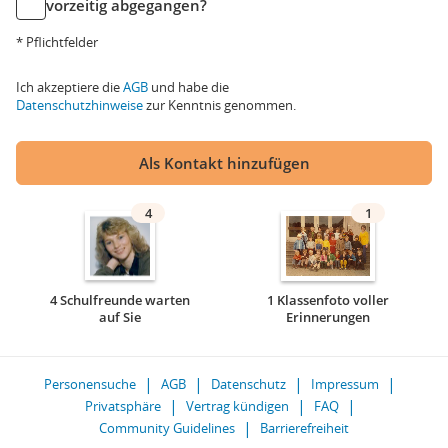
vorzeitig abgegangen?
* Pflichtfelder
Ich akzeptiere die
AGB
und habe die
Datenschutzhinweise
zur Kenntnis genommen.
Als Kontakt hinzufügen
4
1
4 Schulfreunde warten
1 Klassenfoto voller
auf Sie
Erinnerungen
Personensuche
AGB
Datenschutz
Impressum
Privatsphäre
Vertrag kündigen
FAQ
Community Guidelines
Barrierefreiheit