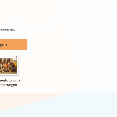
genommen.
ügen
1
senfoto voller
innerungen