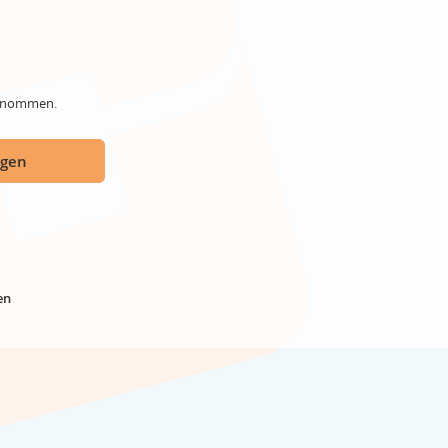
genommen.
ügen
en