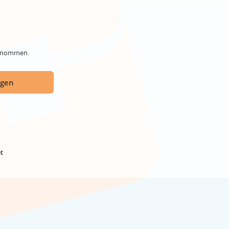
genommen.
ügen
t