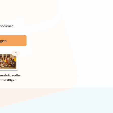
genommen.
ügen
1
senfoto voller
innerungen