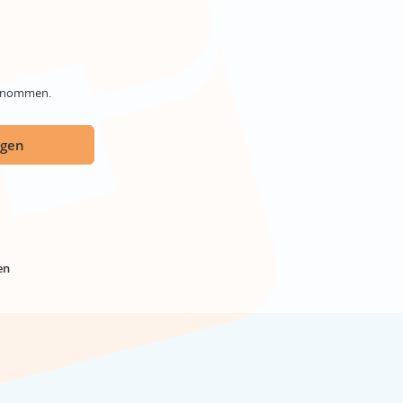
genommen.
ügen
en