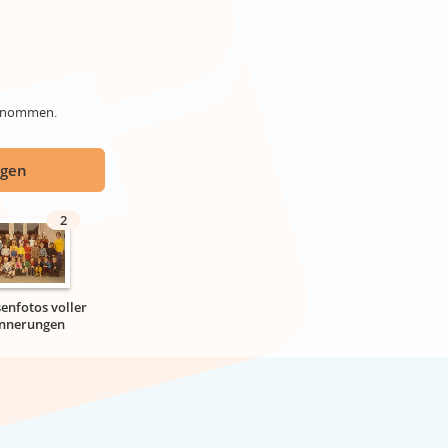
genommen.
ügen
2
senfotos voller
innerungen