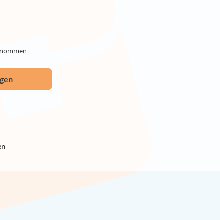
genommen.
ügen
en