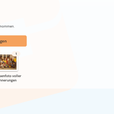
genommen.
ügen
1
senfoto voller
innerungen