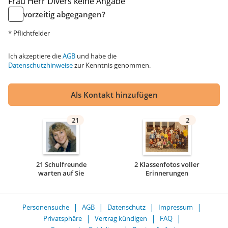
Frau
Herr
Divers
keine Angabe
vorzeitig abgegangen?
* Pflichtfelder
Ich akzeptiere die
AGB
und habe die
Datenschutzhinweise
zur Kenntnis genommen.
Als Kontakt hinzufügen
21
2
21 Schulfreunde
2 Klassenfotos voller
warten auf Sie
Erinnerungen
Personensuche
AGB
Datenschutz
Impressum
Privatsphäre
Vertrag kündigen
FAQ