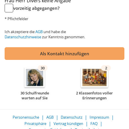
Frau
Herr
Divers
keine Angabe
vorzeitig abgegangen?
* Pflichtfelder
Ich akzeptiere die
AGB
und habe die
Datenschutzhinweise
zur Kenntnis genommen.
Als Kontakt hinzufügen
30
2
30 Schulfreunde
2 Klassenfotos voller
warten auf Sie
Erinnerungen
Personensuche
AGB
Datenschutz
Impressum
Privatsphäre
Vertrag kündigen
FAQ