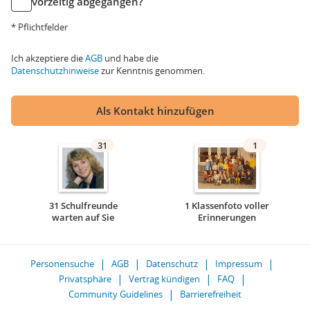
vorzeitig abgegangen?
* Pflichtfelder
Ich akzeptiere die
AGB
und habe die
Datenschutzhinweise
zur Kenntnis genommen.
Als Kontakt hinzufügen
31
1
31 Schulfreunde
1 Klassenfoto voller
warten auf Sie
Erinnerungen
Personensuche
AGB
Datenschutz
Impressum
Privatsphäre
Vertrag kündigen
FAQ
Community Guidelines
Barrierefreiheit