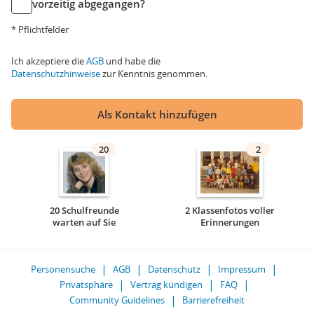
vorzeitig abgegangen?
* Pflichtfelder
Ich akzeptiere die
AGB
und habe die
Datenschutzhinweise
zur Kenntnis genommen.
Als Kontakt hinzufügen
20
2
20 Schulfreunde
2 Klassenfotos voller
warten auf Sie
Erinnerungen
Personensuche
AGB
Datenschutz
Impressum
Privatsphäre
Vertrag kündigen
FAQ
Community Guidelines
Barrierefreiheit