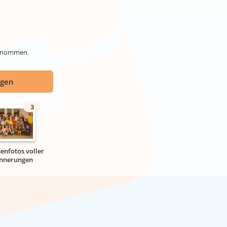
genommen.
ügen
3
senfotos voller
innerungen