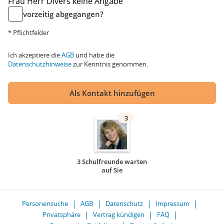
Frau
Herr
Divers
keine Angabe
vorzeitig abgegangen?
* Pflichtfelder
Ich akzeptiere die
AGB
und habe die
Datenschutzhinweise
zur Kenntnis genommen.
Als Kontakt hinzufügen
3
3 Schulfreunde warten
auf Sie
Personensuche
AGB
Datenschutz
Impressum
Privatsphäre
Vertrag kündigen
FAQ