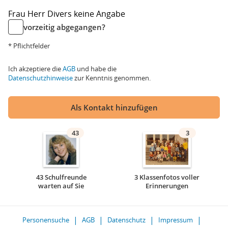
Frau
Herr
Divers
keine Angabe
vorzeitig abgegangen?
* Pflichtfelder
Ich akzeptiere die
AGB
und habe die
Datenschutzhinweise
zur Kenntnis genommen.
Als Kontakt hinzufügen
43
3
43 Schulfreunde
3 Klassenfotos voller
warten auf Sie
Erinnerungen
Personensuche
AGB
Datenschutz
Impressum