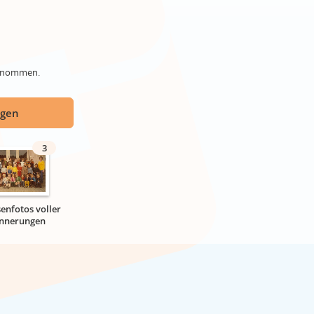
genommen.
ügen
3
senfotos voller
innerungen