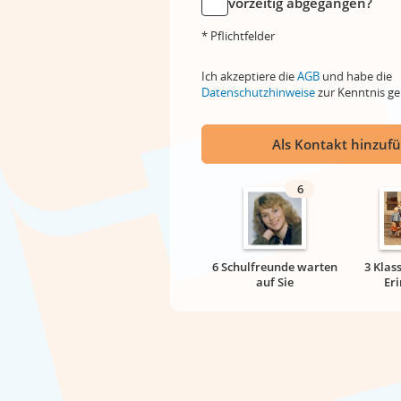
vorzeitig abgegangen?
* Pflichtfelder
Ich akzeptiere die
AGB
und habe die
Datenschutzhinweise
zur Kenntnis 
Als Kontakt hinzuf
6
6 Schulfreunde warten
3 Klas
auf Sie
Er