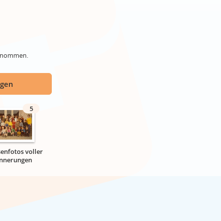
genommen.
ügen
5
senfotos voller
innerungen