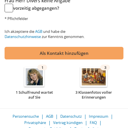
Frau
Herr
Divers
keine Angabe
vorzeitig abgegangen?
* Pflichtfelder
Ich akzeptiere die
AGB
und habe die
Datenschutzhinweise
zur Kenntnis genommen.
Als Kontakt hinzufügen
1
3
1 Schulfreund wartet
3 Klassenfotos voller
auf Sie
Erinnerungen
Personensuche
AGB
Datenschutz
Impressum
Privatsphäre
Vertrag kündigen
FAQ