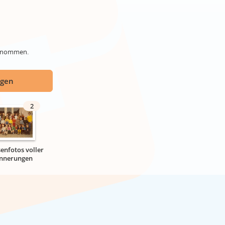
genommen.
ügen
2
senfotos voller
innerungen