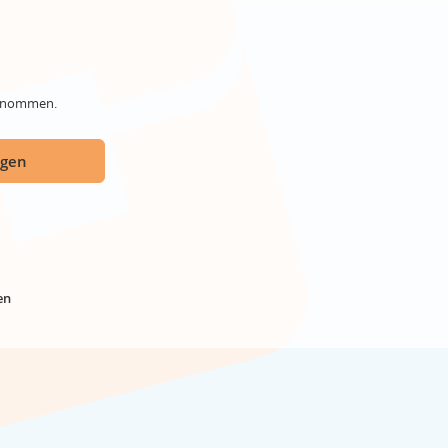
genommen.
ügen
en