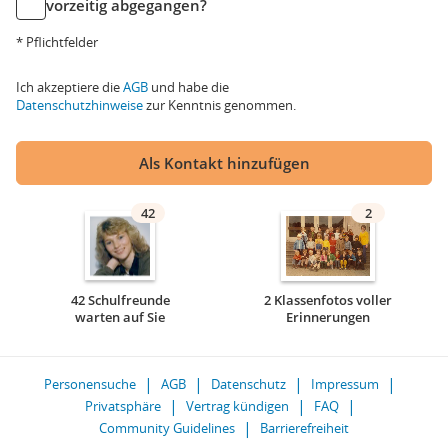
vorzeitig abgegangen?
* Pflichtfelder
Ich akzeptiere die
AGB
und habe die
Datenschutzhinweise
zur Kenntnis genommen.
Als Kontakt hinzufügen
42
2
42 Schulfreunde
2 Klassenfotos voller
warten auf Sie
Erinnerungen
Personensuche
AGB
Datenschutz
Impressum
Privatsphäre
Vertrag kündigen
FAQ
Community Guidelines
Barrierefreiheit